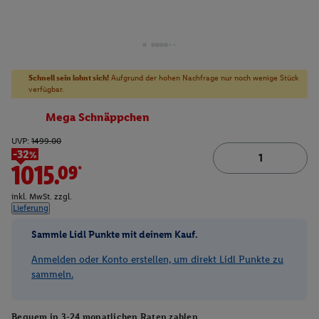
Schnell sein lohnt sich!
Aufgrund der hohen Nachfrage nur noch wenige Stück
verfügbar.
Mega Schnäppchen
UVP:
1499.00
-32%
1015.09*
inkl. MwSt. zzgl.
Lieferung
Sammle Lidl Punkte mit deinem Kauf.
Anmelden oder Konto erstellen, um direkt Lidl Punkte zu
sammeln.
Bequem in 3-24 monatlichen Raten zahlen