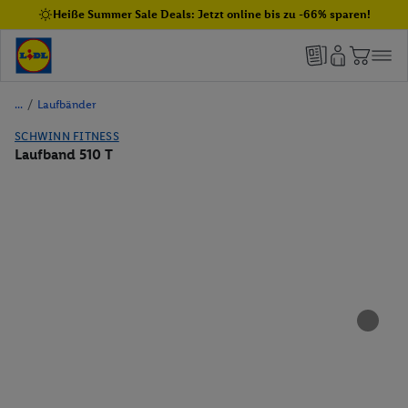
Heiße Summer Sale Deals: Jetzt online bis zu -66% sparen!
/
Laufbänder
SCHWINN FITNESS
Laufband 510 T