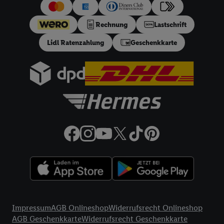
uns und einem der anderen oben genannten Partner auch Ihre
in einen Hashwert umgewandelte E-Mail-Adresse in
Rechnung
Lastschrift
gemeinsamer Verantwortlichkeit verarbeitet.
Lidl Ratenzahlung
Geschenkkarte
Zudem erlauben Sie uns, der Utiq SA/NV („Utiq“) und
Ihrem
Telekommunikationsnetzbetreiber
, die Utiq-Technologie
in den Lidl-Diensten einzusetzen. Utiq prüft zunächst anhand
Ihrer IP-Adresse, ob die Technologie für Sie verfügbar ist.
Wenn das der Fall ist, gibt Utiq Ihre IP-Adresse an Ihren
Netzbetreiber weiter, der anhand der IP-Adresse und einer
Kundenkonto-Referenz, wie z.B. Ihrer Mobilfunknummer, eine
Kennung für Utiq erstellt. Wir werden diese Kennung
verwenden, um Sie wiederzuerkennen und Erkenntnisse über
Ihr Nutzungsverhalten in den Lidl-Diensten zu erfassen.
Insbesondere können Sie mittels dieser Technologie auch auf
Diensten wiedererkannt werden, die von Dritten betrieben
werden, damit wir Ihnen dort personalisierte Werbung
Rechtliche Informationen
ausspielen können. Sie können Ihre Einwilligung speziell zur
Impressum
AGB Onlineshop
Widerrufsrecht Onlineshop
Nutzung der Utiq-Technologie - zusätzlich zur weiter unten
AGB Geschenkkarte
Widerrufsrecht Geschenkkarte