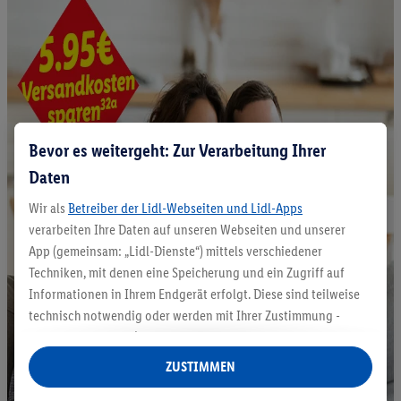
Bevor es weitergeht: Zur Verarbeitung Ihrer
Daten
Wir als
Betreiber der Lidl-Webseiten und Lidl-Apps
verarbeiten Ihre Daten auf unseren Webseiten und unserer
App (gemeinsam: „Lidl-Dienste“) mittels verschiedener
Techniken, mit denen eine Speicherung und ein Zugriff auf
Informationen in Ihrem Endgerät erfolgt. Diese sind teilweise
technisch notwendig oder werden mit Ihrer Zustimmung -
auch durch Partner (u.a.
als separat
oder gemeinsam
Verantwortliche; im Zusammenhang mit dem IAB TCF
ZUSTIMMEN
insgesamt
6
Partner) - für komfortable Einstellungen, zur