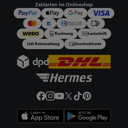
dieser Werbeausspielungen.
Zahlarten im Onlineshop
Sofern Sie hier Ihre Zustimmung dazu erteilen und danach ein
Lidl Plus-Konto erstellen bzw. sich in Ihr bestehendes Lidl
Plus-Konto einloggen, kann darüber hinaus auch Ihre dort
angegebene E-Mail-Adresse von uns in gemeinsamer
Rechnung
Lastschrift
Verantwortlichkeit mit einem der oben genannten Partner
Lidl Ratenzahlung
Geschenkkarte
verwendet werden, um daraus eine spezielle Online-Kennung
zu erstellen (die sogenannte EUID), die wir sodann ähnlich wie
die sogleich beschriebene Utiq-Kennung verwenden können,
um Sie in von Dritten betriebenen Diensten zu erkennen und
Ihnen personalisierte Werbung auszuspielen. Hierzu wird von
uns und einem der anderen oben genannten Partner auch Ihre
in einen Hashwert umgewandelte E-Mail-Adresse in
gemeinsamer Verantwortlichkeit verarbeitet.
Zudem erlauben Sie uns, der Utiq SA/NV („Utiq“) und
Ihrem
Telekommunikationsnetzbetreiber
, die Utiq-Technologie
in den Lidl-Diensten einzusetzen. Utiq prüft zunächst anhand
Ihrer IP-Adresse, ob die Technologie für Sie verfügbar ist.
Wenn das der Fall ist, gibt Utiq Ihre IP-Adresse an Ihren