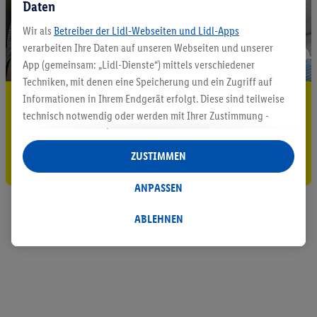
Daten
Wir als
Betreiber der Lidl-Webseiten und Lidl-Apps
verarbeiten Ihre Daten auf unseren Webseiten und unserer
App (gemeinsam: „Lidl-Dienste“) mittels verschiedener
Techniken, mit denen eine Speicherung und ein Zugriff auf
Informationen in Ihrem Endgerät erfolgt. Diese sind teilweise
5.95 € Versand sparen³²ᵃ
technisch notwendig oder werden mit Ihrer Zustimmung -
Jetzt zum Newsletter anmelden
auch durch Partner (u.a.
als separat
oder gemeinsam
Verantwortliche; im Zusammenhang mit dem IAB TCF
ZUSTIMMEN
Gutschein sichern!
insgesamt
6
Partner) - für komfortable Einstellungen, zur
Statistik-Erstellung oder für personalisierte Werbung
ANPASSEN
innerhalb und außerhalb der Lidl-Dienste verwendet.
Datenverarbeitungen für personalisierte Werbung werden
ABLEHNEN
durchgeführt, um eigene Werbung auszusteuern und um
Dritten die Ausspielung von Werbung außerhalb der Lidl-
Dienste über die Ihnen und Ihren Haushaltsangehörigen
zugeordneten Endgeräte zu ermöglichen. Sofern Sie
Teilnehmer des Lidl Plus-Programms sind, werden für diese