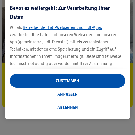
Bevor es weitergeht: Zur Verarbeitung Ihrer
Daten
Wir als
Betreiber der Lidl-Webseiten und Lidl-Apps
verarbeiten Ihre Daten auf unseren Webseiten und unserer
App (gemeinsam: „Lidl-Dienste“) mittels verschiedener
Techniken, mit denen eine Speicherung und ein Zugriff auf
Informationen in Ihrem Endgerät erfolgt. Diese sind teilweise
technisch notwendig oder werden mit Ihrer Zustimmung -
5.95 € Versand sparen³²ᵃ
auch durch Partner (u.a.
als separat
oder gemeinsam
Verantwortliche; im Zusammenhang mit dem IAB TCF
ZUSTIMMEN
Jetzt zum Newsletter anmelden
insgesamt
6
Partner) - für komfortable Einstellungen, zur
Statistik-Erstellung oder für personalisierte Werbung
ANPASSEN
Gutschein sichern!
innerhalb und außerhalb der Lidl-Dienste verwendet.
Datenverarbeitungen für personalisierte Werbung werden
ABLEHNEN
durchgeführt, um eigene Werbung auszusteuern und um
Dritten die Ausspielung von Werbung außerhalb der Lidl-
Dienste über die Ihnen und Ihren Haushaltsangehörigen