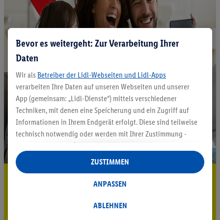
Bevor es weitergeht: Zur Verarbeitung Ihrer
Daten
Wir als
Betreiber der Lidl-Webseiten und Lidl-Apps
verarbeiten Ihre Daten auf unseren Webseiten und unserer
App (gemeinsam: „Lidl-Dienste“) mittels verschiedener
Techniken, mit denen eine Speicherung und ein Zugriff auf
Informationen in Ihrem Endgerät erfolgt. Diese sind teilweise
technisch notwendig oder werden mit Ihrer Zustimmung -
auch durch Partner (u.a.
als separat
oder gemeinsam
Verantwortliche; im Zusammenhang mit dem IAB TCF
ZUSTIMMEN
insgesamt
6
Partner) - für komfortable Einstellungen, zur
5.95 € Versand sparen³²ᵃ
Statistik-Erstellung oder für personalisierte Werbung
ANPASSEN
innerhalb und außerhalb der Lidl-Dienste verwendet.
Jetzt zum Newsletter anmelden
Datenverarbeitungen für personalisierte Werbung werden
ABLEHNEN
durchgeführt, um eigene Werbung auszusteuern und um
Gutschein sichern!