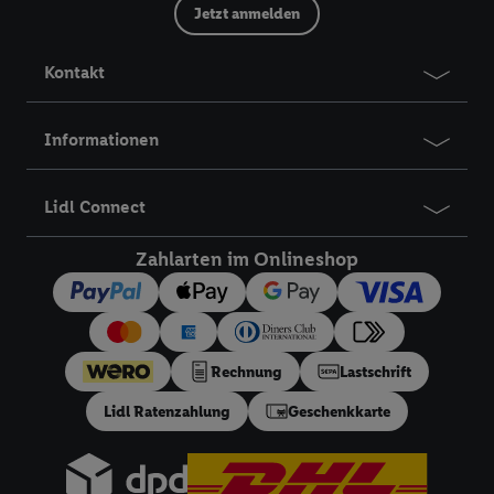
Erstellung von Zielgruppen (sogenannten Segmenten). Im
Jetzt anmelden
Zusammenhang mit dem Ausspielen dieser Werbung erfolgen
Verarbeitungen auch zur Leistungs-/ Erfolgsmessung der
Kontakt
Werbung, zur Zielgruppenforschung, zur Entwicklung von
Angeboten sowie zur technischen Sicherung und Optimierung
dieser Werbeausspielungen.
Informationen
Sofern Sie hier Ihre Zustimmung dazu erteilen und danach ein
Lidl Plus-Konto erstellen bzw. sich in Ihr bestehendes Lidl
Lidl Connect
Plus-Konto einloggen, kann darüber hinaus auch Ihre dort
angegebene E-Mail-Adresse von uns in gemeinsamer
Zahlarten im Onlineshop
Verantwortlichkeit mit einem der oben genannten Partner
verwendet werden, um daraus eine spezielle Online-Kennung
zu erstellen (die sogenannte EUID), die wir sodann ähnlich wie
die sogleich beschriebene Utiq-Kennung verwenden können,
um Sie in von Dritten betriebenen Diensten zu erkennen und
Rechnung
Lastschrift
Ihnen personalisierte Werbung auszuspielen. Hierzu wird von
Lidl Ratenzahlung
Geschenkkarte
uns und einem der anderen oben genannten Partner auch Ihre
in einen Hashwert umgewandelte E-Mail-Adresse in
gemeinsamer Verantwortlichkeit verarbeitet.