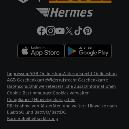
Zudem erlauben Sie uns, der Utiq SA/NV („Utiq“) und
Ihrem
Telekommunikationsnetzbetreiber
, die Utiq-Technologie
in den Lidl-Diensten einzusetzen. Utiq prüft zunächst anhand
Ihrer IP-Adresse, ob die Technologie für Sie verfügbar ist.
Wenn das der Fall ist, gibt Utiq Ihre IP-Adresse an Ihren
Netzbetreiber weiter, der anhand der IP-Adresse und einer
Kundenkonto-Referenz, wie z.B. Ihrer Mobilfunknummer, eine
Kennung für Utiq erstellt. Wir werden diese Kennung
verwenden, um Sie wiederzuerkennen und Erkenntnisse über
Ihr Nutzungsverhalten in den Lidl-Diensten zu erfassen.
Rechtliche Informationen
Insbesondere können Sie mittels dieser Technologie auch auf
Impressum
AGB Onlineshop
Widerrufsrecht Onlineshop
Diensten wiedererkannt werden, die von Dritten betrieben
AGB Geschenkkarte
Widerrufsrecht Geschenkkarte
werden, damit wir Ihnen dort personalisierte Werbung
Datenschutzhinweise
Gesetzliche Zusatzinformationen
ausspielen können. Sie können Ihre Einwilligung speziell zur
Cookie-Bestimmungen
Cookies verwalten
Nutzung der Utiq-Technologie - zusätzlich zur weiter unten
Compliance | Hinweisgebersystem
Rücknahme von Altgeräten und weitere Hinweise nach
erläuterten Möglichkeit, Ihre Einwilligung generell zu
ElektroG und BattVO/BattDG
widerrufen - jederzeit auch über
das Datenschutzportal von
Barrierefreiheitserklärung
Utiq („consenthub“)
oder über „Anpassen“/„Nutzung der
Telekommunikations-basierten Utiq-Technologie für digitales