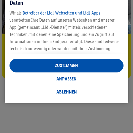
Daten
Wir als
Betreiber der Lidl-Webseiten und Lidl-Apps
verarbeiten Ihre Daten auf unseren Webseiten und unserer
App (gemeinsam: „Lidl-Dienste“) mittels verschiedener
Techniken, mit denen eine Speicherung und ein Zugriff auf
Informationen in Ihrem Endgerät erfolgt. Diese sind teilweise
5.95 € Versand sparen³²ᵃ
technisch notwendig oder werden mit Ihrer Zustimmung -
Jetzt zum Newsletter anmelden
auch durch Partner (u.a.
als separat
oder gemeinsam
Verantwortliche; im Zusammenhang mit dem IAB TCF
ZUSTIMMEN
Gutschein sichern!
insgesamt
6
Partner) - für komfortable Einstellungen, zur
Statistik-Erstellung oder für personalisierte Werbung
ANPASSEN
innerhalb und außerhalb der Lidl-Dienste verwendet.
Datenverarbeitungen für personalisierte Werbung werden
ABLEHNEN
durchgeführt, um eigene Werbung auszusteuern und um
Dritten die Ausspielung von Werbung außerhalb der Lidl-
Dienste über die Ihnen und Ihren Haushaltsangehörigen
zugeordneten Endgeräte zu ermöglichen. Sofern Sie
Teilnehmer des Lidl Plus-Programms sind, werden für diese