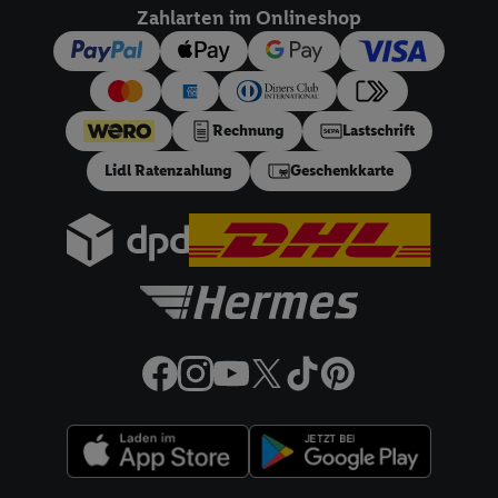
dieser Werbeausspielungen.
Zahlarten im Onlineshop
Sofern Sie hier Ihre Zustimmung dazu erteilen und danach ein
Lidl Plus-Konto erstellen bzw. sich in Ihr bestehendes Lidl
Plus-Konto einloggen, kann darüber hinaus auch Ihre dort
angegebene E-Mail-Adresse von uns in gemeinsamer
Rechnung
Lastschrift
Verantwortlichkeit mit einem der oben genannten Partner
Lidl Ratenzahlung
Geschenkkarte
verwendet werden, um daraus eine spezielle Online-Kennung
zu erstellen (die sogenannte EUID), die wir sodann ähnlich wie
die sogleich beschriebene Utiq-Kennung verwenden können,
um Sie in von Dritten betriebenen Diensten zu erkennen und
Ihnen personalisierte Werbung auszuspielen. Hierzu wird von
uns und einem der anderen oben genannten Partner auch Ihre
in einen Hashwert umgewandelte E-Mail-Adresse in
gemeinsamer Verantwortlichkeit verarbeitet.
Zudem erlauben Sie uns, der Utiq SA/NV („Utiq“) und
Ihrem
Telekommunikationsnetzbetreiber
, die Utiq-Technologie
in den Lidl-Diensten einzusetzen. Utiq prüft zunächst anhand
Ihrer IP-Adresse, ob die Technologie für Sie verfügbar ist.
Wenn das der Fall ist, gibt Utiq Ihre IP-Adresse an Ihren