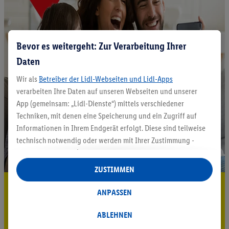
Bevor es weitergeht: Zur Verarbeitung Ihrer
Daten
Wir als
Betreiber der Lidl-Webseiten und Lidl-Apps
verarbeiten Ihre Daten auf unseren Webseiten und unserer
App (gemeinsam: „Lidl-Dienste“) mittels verschiedener
Techniken, mit denen eine Speicherung und ein Zugriff auf
Informationen in Ihrem Endgerät erfolgt. Diese sind teilweise
technisch notwendig oder werden mit Ihrer Zustimmung -
auch durch Partner (u.a.
als separat
oder gemeinsam
Verantwortliche; im Zusammenhang mit dem IAB TCF
ZUSTIMMEN
insgesamt
6
Partner) - für komfortable Einstellungen, zur
5.95 € Versand sparen³²ᵃ
Statistik-Erstellung oder für personalisierte Werbung
ANPASSEN
innerhalb und außerhalb der Lidl-Dienste verwendet.
Jetzt zum Newsletter anmelden
Datenverarbeitungen für personalisierte Werbung werden
ABLEHNEN
durchgeführt, um eigene Werbung auszusteuern und um
Gutschein sichern!