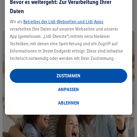
Bevor es weitergeht: Zur Verarbeitung Ihrer
A
Daten
l
l
Wir als
Betreiber der Lidl-Webseiten und Lidl-Apps
e
verarbeiten Ihre Daten auf unseren Webseiten und unserer
P
r
App (gemeinsam: „Lidl-Dienste“) mittels verschiedener
o
Techniken, mit denen eine Speicherung und ein Zugriff auf
d
Informationen in Ihrem Endgerät erfolgt. Diese sind teilweise
u
technisch notwendig oder werden mit Ihrer Zustimmung -
k
auch durch Partner (u.a.
als separat
oder gemeinsam
t
e
Verantwortliche; im Zusammenhang mit dem IAB TCF
ZUSTIMMEN
e
insgesamt
6
Partner) - für komfortable Einstellungen, zur
n
Statistik-Erstellung oder für personalisierte Werbung
ANPASSEN
t
innerhalb und außerhalb der Lidl-Dienste verwendet.
d
Datenverarbeitungen für personalisierte Werbung werden
e
ABLEHNEN
c
durchgeführt, um eigene Werbung auszusteuern und um
k
Dritten die Ausspielung von Werbung außerhalb der Lidl-
e
Dienste über die Ihnen und Ihren Haushaltsangehörigen
n
zugeordneten Endgeräte zu ermöglichen. Sofern Sie