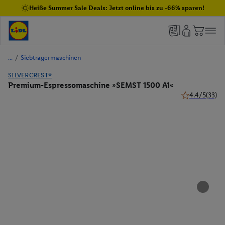
Heiße Summer Sale Deals: Jetzt online bis zu -66% sparen!
/
Siebträgermaschinen
SILVERCREST®
Premium-Espressomaschine »SEMST 1500 A1«
4.4/5
(33)
4.4 von 5 Ster