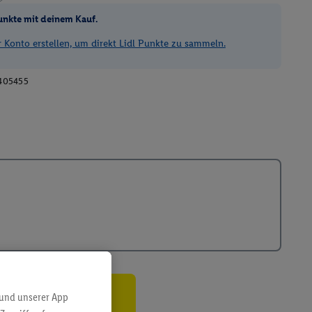
unkte mit deinem Kauf.
Konto erstellen, um direkt Lidl Punkte zu sammeln.
405455
 und unserer App
ren³²ᵃ