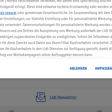
te“) mittels verschiedener Techniken, mit denen eine Speicherung und ein 
Endgerät erfolgt. Diese sind teilweise technisch notwendig oder werden m
Jetzt zum Newsletter anmel
.
als separat
oder gemeinsam Verantwortliche; im Zusammenhang mit dem 
ble Einstellungen, zur Statistik-Erstellung oder für personalisierte Werbun
Gutschein sichern!
nste verwendet. Datenverarbeitungen für personalisierte Werbung werden
euern und um Dritten die Ausspielung von Werbung außerhalb der Lidl-Di
ehörigen zugeordneten Endgeräte zu ermöglichen. Sofern Sie Teilnehmer de
 für diese Zwecke auch Daten aus Ihrem Filial-Kaufverhalten verarbeitet
ber Ihr Kaufverhalten in den Lidl-Diensten zur Verfügung gestellt, damit di
folg von Werbekampagnen seiner Auftraggeber messen kann.
isierter Werbung basiert auf der Generierung von auch mit Daten von and
. Dies umfasst die Zusammenführung von Daten (z.B. über Ihre Nutzung der 
ABLEHNEN
ANPASSEN
dl-Diensten, Informationen aus Ihrem Kundenkonto - z.B. Alter oder Geschl
 auch über verschiedene Endgeräte und Lidl-Dienste hinweg einschließli
auf Informationen auf Ihren Endgeräten zur Erstellung von Zielgruppen (
nhang mit dem Ausspielen dieser Werbung erfolgen Verarbeitungen auch
bung, zur Zielgruppenforschung, zur Entwicklung von Angeboten sowie z
Lidl-Newsletter
rung dieser Werbeausspielungen.
timmung dazu erteilen und danach ein Lidl Plus-Konto erstellen bzw. sich i