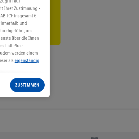
Zugriff auf
it Ihrer Zustimmung -
den
IAB TCF insgesamt
6
g innerhalb und
 durchgeführt, um
enste über die Ihnen
s Lidl Plus-
. Zudem werden einem
eser als
eigenständig
eren Diensten
Lidl-Dienste, Ihr
ZUSTIMMEN
echt - sowie Ihre
ch dem Speichern von
sogenannten
 zur Leistungs-/
ur technischen
n Ihr bestehendes Lidl