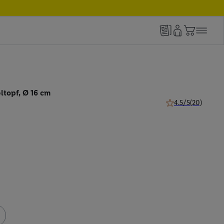
topf, Ø 16 cm
4.5/5
(20)
4.5 von 5 Sternen 