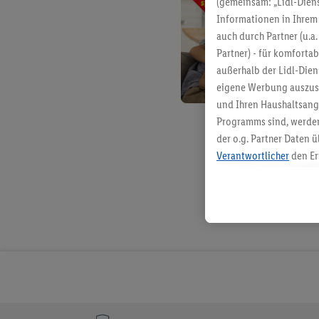
(gemeinsam: „Lidl-Diens
Informationen in Ihrem 
auch durch Partner (u.a
Partner) - für komforta
außerhalb der Lidl-Die
eigene Werbung auszust
und Ihren Haushaltsang
Programms sind, werden
der o.g. Partner Daten ü
Verantwortlicher
den Er
Die Erstellung personal
angereicherten Profilen
Kaufverhalten in den Li
genauen Standortdaten)
und/ oder dem Zugriff 
Segmenten). Im Zusamme
Erfolgsmessung der Wer
Sicherung und Optimie
Sofern Sie hier Ihre Zus