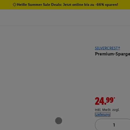
Heiße Summer Sale Deals: Jetzt online bis zu -66% sparen!
SILVERCREST®
Premium-Spargel
24.99*
inkl. MwSt. zzgl.
Lieferung