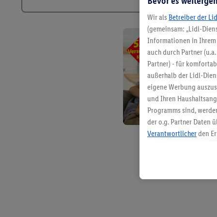
Bevor es weitergeh
Wir als
Betreiber der Li
(gemeinsam: „Lidl-Diens
Informationen in Ihrem 
auch durch Partner (u.a
Partner) - für komforta
außerhalb der Lidl-Die
eigene Werbung auszust
und Ihren Haushaltsang
Programms sind, werden
der o.g. Partner Daten ü
Verantwortlicher
den Er
Die Erstellung personal
angereicherten Profilen
Kaufverhalten in den Li
genauen Standortdaten)
und/ oder dem Zugriff 
Segmenten). Im Zusamme
Erfolgsmessung der Wer