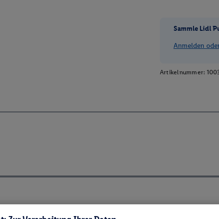
Sammle Lidl P
Anmelden oder 
Artikelnummer:
100
ch ElektroG und BattVO-BattDG