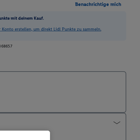
Benachrichtige mich
unkte mit deinem Kauf.
Konto erstellen, um direkt Lidl Punkte zu sammeln.
368657