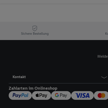
Sicherung und Optimie
Sofern Sie hier Ihre Zus
Plus-Konto einloggen, 
Verantwortlichkeit mit
zu erstellen (die sogen
können, um Sie in von 
Sichere Bestellung
K
Hierzu wird von uns un
Adresse in gemeinsamer 
Zudem erlauben Sie uns,
Melde 
den Lidl-Diensten einzus
Wenn das der Fall ist, g
Kundenkonto-Referenz, 
verwenden, um Sie wied
Kontakt
Insbesondere können Sie
werden, damit wir Ihnen
Zahlarten im Onlineshop
Nutzung der Utiq-Techno
widerrufen - jederzeit 
Telekommunikations-basi