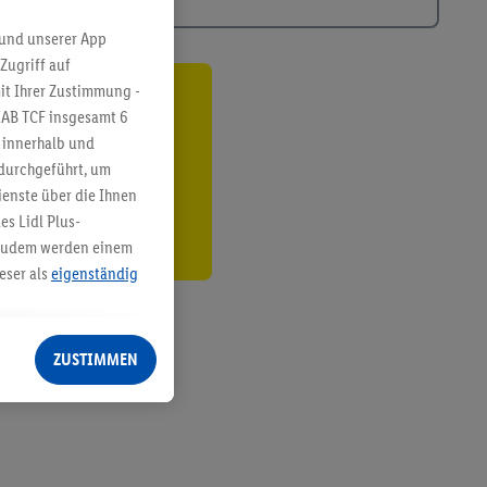
 und unserer App
Zugriff auf
it Ihrer Zustimmung -
ren³²ᵃ
IAB TCF insgesamt
6
g innerhalb und
den
 durchgeführt, um
enste über die Ihnen
s Lidl Plus-
. Zudem werden einem
eser als
eigenständig
eren Diensten
Lidl-Dienste, Ihr
ZUSTIMMEN
echt - sowie Ihre
ch dem Speichern von
sogenannten
 zur Leistungs-/
ur technischen