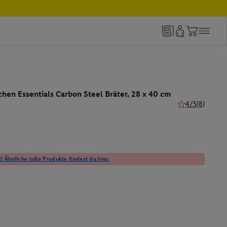
chen Essentials Carbon Steel Bräter, 28 x 40 cm
4/5
(8)
4 von 5 Sternen
! Ähnliche tolle Produkte findest du hier.