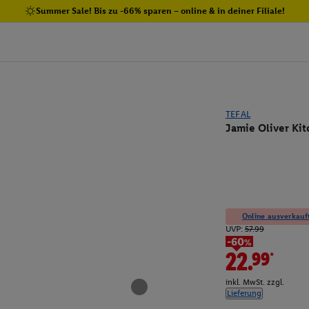
Summer Sale! Bis zu -66% sparen – online & in deiner Filiale!
TEFAL
Jamie Oliver Kit
Online ausverkauft
UVP:
57.99
-60%
22.99*
inkl. MwSt. zzgl.
Lieferung