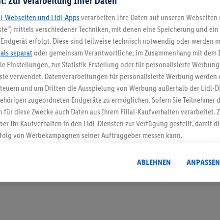
t: Zur Verarbeitung Ihrer Daten
dl-Webseiten und Lidl-Apps
verarbeiten Ihre Daten auf unseren Webseiten
te“) mittels verschiedener Techniken, mit denen eine Speicherung und ein 
Endgerät erfolgt. Diese sind teilweise technisch notwendig oder werden m
5.95 € Versand spa
.
als separat
oder gemeinsam Verantwortliche; im Zusammenhang mit dem 
ble Einstellungen, zur Statistik-Erstellung oder für personalisierte Werbun
Jetzt zum Newsletter anmel
nste verwendet. Datenverarbeitungen für personalisierte Werbung werden
euern und um Dritten die Ausspielung von Werbung außerhalb der Lidl-Di
Gutschein sichern!
ehörigen zugeordneten Endgeräte zu ermöglichen. Sofern Sie Teilnehmer de
 für diese Zwecke auch Daten aus Ihrem Filial-Kaufverhalten verarbeitet
ber Ihr Kaufverhalten in den Lidl-Diensten zur Verfügung gestellt, damit di
folg von Werbekampagnen seiner Auftraggeber messen kann.
isierter Werbung basiert auf der Generierung von auch mit Daten von and
. Dies umfasst die Zusammenführung von Daten (z.B. über Ihre Nutzung der 
ABLEHNEN
ANPASSEN
dl-Diensten, Informationen aus Ihrem Kundenkonto - z.B. Alter oder Geschl
 auch über verschiedene Endgeräte und Lidl-Dienste hinweg einschließli
auf Informationen auf Ihren Endgeräten zur Erstellung von Zielgruppen (
nhang mit dem Ausspielen dieser Werbung erfolgen Verarbeitungen auch
bung, zur Zielgruppenforschung, zur Entwicklung von Angeboten sowie z