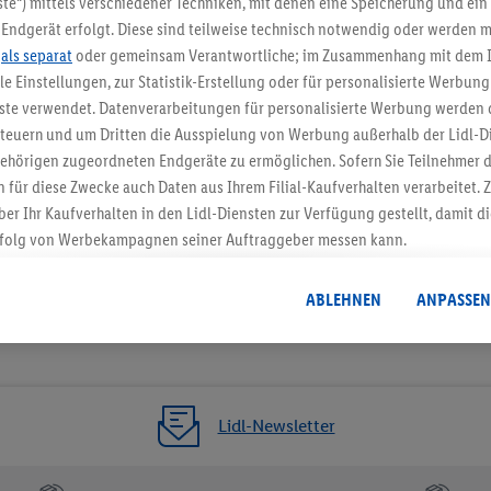
te“) mittels verschiedener Techniken, mit denen eine Speicherung und ein 
Endgerät erfolgt. Diese sind teilweise technisch notwendig oder werden m
Jetzt zum Newsletter anmel
.
als separat
oder gemeinsam Verantwortliche; im Zusammenhang mit dem 
ble Einstellungen, zur Statistik-Erstellung oder für personalisierte Werbun
Gutschein sichern!
nste verwendet. Datenverarbeitungen für personalisierte Werbung werden
euern und um Dritten die Ausspielung von Werbung außerhalb der Lidl-Di
ehörigen zugeordneten Endgeräte zu ermöglichen. Sofern Sie Teilnehmer de
 für diese Zwecke auch Daten aus Ihrem Filial-Kaufverhalten verarbeitet
ber Ihr Kaufverhalten in den Lidl-Diensten zur Verfügung gestellt, damit di
folg von Werbekampagnen seiner Auftraggeber messen kann.
isierter Werbung basiert auf der Generierung von auch mit Daten von and
. Dies umfasst die Zusammenführung von Daten (z.B. über Ihre Nutzung der 
ABLEHNEN
ANPASSEN
dl-Diensten, Informationen aus Ihrem Kundenkonto - z.B. Alter oder Geschl
 auch über verschiedene Endgeräte und Lidl-Dienste hinweg einschließli
auf Informationen auf Ihren Endgeräten zur Erstellung von Zielgruppen (
nhang mit dem Ausspielen dieser Werbung erfolgen Verarbeitungen auch
bung, zur Zielgruppenforschung, zur Entwicklung von Angeboten sowie z
Lidl-Newsletter
rung dieser Werbeausspielungen.
timmung dazu erteilen und danach ein Lidl Plus-Konto erstellen bzw. sich i