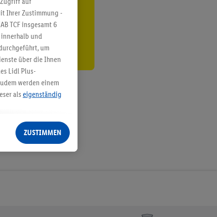
Zugriff auf
it Ihrer Zustimmung -
den
IAB TCF insgesamt
6
g innerhalb und
 durchgeführt, um
enste über die Ihnen
s Lidl Plus-
. Zudem werden einem
eser als
eigenständig
eren Diensten
Lidl-Dienste, Ihr
ZUSTIMMEN
echt - sowie Ihre
ch dem Speichern von
sogenannten
 zur Leistungs-/
ur technischen
n Ihr bestehendes Lidl