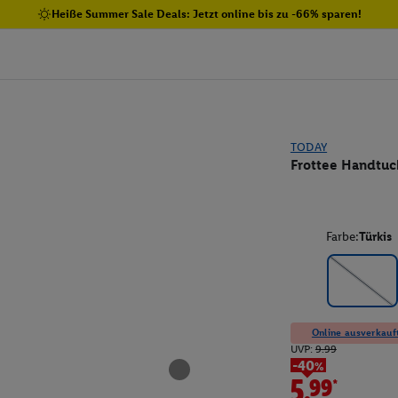
Heiße Summer Sale Deals: Jetzt online bis zu -66% sparen!
TODAY
Frottee Handtuch
Farbe:
Türkis
Online ausverkauft
UVP:
9.99
-40%
5.99*