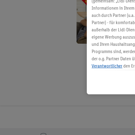
(gemeinsam: „Lidl-Diens
Informationen in Ihrem 
auch durch Partner (u.a
Partner) - für komforta
außerhalb der Lidl-Die
eigene Werbung auszust
und Ihren Haushaltsang
Programms sind, werden
der o.g. Partner Daten ü
Verantwortlicher
den Er
Die Erstellung personal
angereicherten Profilen
Kaufverhalten in den Li
genauen Standortdaten)
und/ oder dem Zugriff 
Segmenten). Im Zusamme
Erfolgsmessung der Wer
Sicherung und Optimie
Sofern Sie hier Ihre Zus