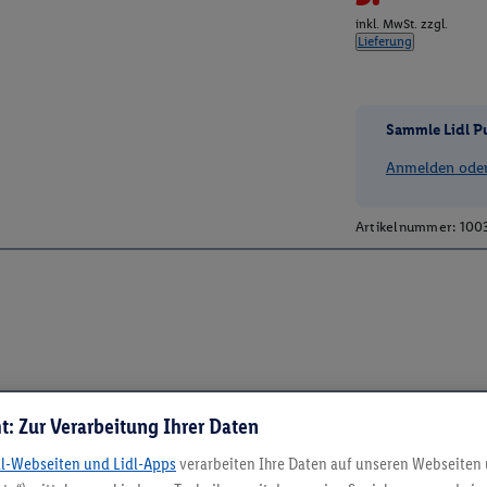
inkl. MwSt. zzgl.
Lieferung
Sammle Lidl P
Anmelden oder 
Artikelnummer:
100
t: Zur Verarbeitung Ihrer Daten
dl-Webseiten und Lidl-Apps
verarbeiten Ihre Daten auf unseren Webseiten
5.95 € Versand spa