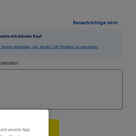
Benachrichtige mich
unkte mit deinem Kauf.
Konto erstellen, um direkt Lidl Punkte zu sammeln.
356018001
 und unserer App
ren³²ᵃ