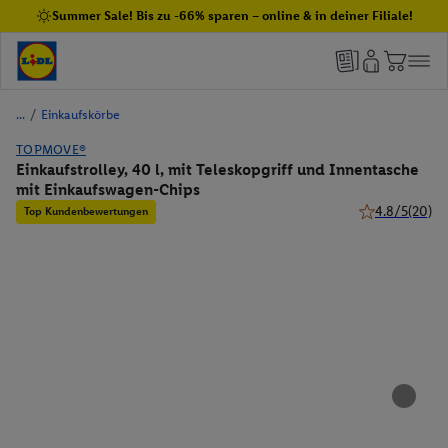
Summer Sale! Bis zu -66% sparen – online & in deiner Filiale!
/
Einkaufskörbe
TOPMOVE®
Einkaufstrolley, 40 l, mit Teleskopgriff und Innentasche
mit Einkaufswagen-Chips
4.8/5
(20)
Top Kundenbewertungen
4.8 von 5 Ster