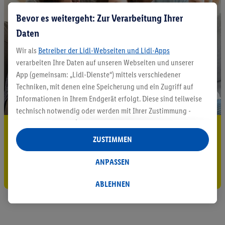
Bevor es weitergeht: Zur Verarbeitung Ihrer
Daten
Wir als
Betreiber der Lidl-Webseiten und Lidl-Apps
verarbeiten Ihre Daten auf unseren Webseiten und unserer
App (gemeinsam: „Lidl-Dienste“) mittels verschiedener
Techniken, mit denen eine Speicherung und ein Zugriff auf
Informationen in Ihrem Endgerät erfolgt. Diese sind teilweise
technisch notwendig oder werden mit Ihrer Zustimmung -
auch durch Partner (u.a.
als separat
oder gemeinsam
5.95 € Versand sparen³²ᵃ
Verantwortliche; im Zusammenhang mit dem IAB TCF
ZUSTIMMEN
insgesamt
6
Partner) - für komfortable Einstellungen, zur
Jetzt zum Newsletter anmelden
Statistik-Erstellung oder für personalisierte Werbung
ANPASSEN
Gutschein sichern!
innerhalb und außerhalb der Lidl-Dienste verwendet.
Datenverarbeitungen für personalisierte Werbung werden
ABLEHNEN
durchgeführt, um eigene Werbung auszusteuern und um
Dritten die Ausspielung von Werbung außerhalb der Lidl-
Dienste über die Ihnen und Ihren Haushaltsangehörigen