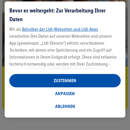
Bevor es weitergeht: Zur Verarbeitung Ihrer
Daten
Wir als
Betreiber der Lidl-Webseiten und Lidl-Apps
verarbeiten Ihre Daten auf unseren Webseiten und unserer
App (gemeinsam: „Lidl-Dienste“) mittels verschiedener
Techniken, mit denen eine Speicherung und ein Zugriff auf
Informationen in Ihrem Endgerät erfolgt. Diese sind teilweise
technisch notwendig oder werden mit Ihrer Zustimmung -
auch durch Partner (u.a.
als separat
oder gemeinsam
5.95 € Versand sparen³²ᵃ
Verantwortliche; im Zusammenhang mit dem IAB TCF
ZUSTIMMEN
insgesamt
6
Partner) - für komfortable Einstellungen, zur
Jetzt zum Newsletter anmelden
Statistik-Erstellung oder für personalisierte Werbung
ANPASSEN
Gutschein sichern!
innerhalb und außerhalb der Lidl-Dienste verwendet.
Datenverarbeitungen für personalisierte Werbung werden
ABLEHNEN
durchgeführt, um eigene Werbung auszusteuern und um
Dritten die Ausspielung von Werbung außerhalb der Lidl-
Dienste über die Ihnen und Ihren Haushaltsangehörigen