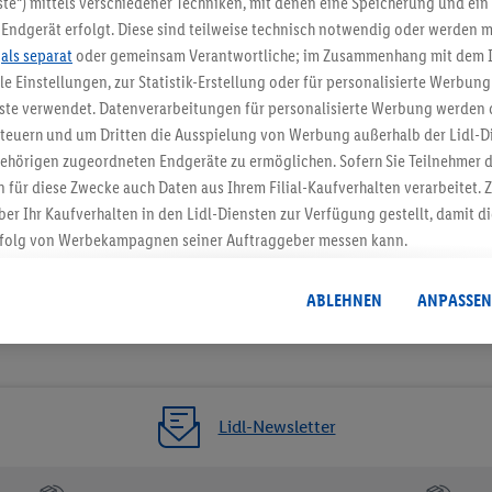
te“) mittels verschiedener Techniken, mit denen eine Speicherung und ein 
Endgerät erfolgt. Diese sind teilweise technisch notwendig oder werden m
Jetzt zum Newsletter anmel
.
als separat
oder gemeinsam Verantwortliche; im Zusammenhang mit dem 
ble Einstellungen, zur Statistik-Erstellung oder für personalisierte Werbun
Gutschein sichern!
nste verwendet. Datenverarbeitungen für personalisierte Werbung werden
euern und um Dritten die Ausspielung von Werbung außerhalb der Lidl-Di
ehörigen zugeordneten Endgeräte zu ermöglichen. Sofern Sie Teilnehmer de
 für diese Zwecke auch Daten aus Ihrem Filial-Kaufverhalten verarbeitet
ber Ihr Kaufverhalten in den Lidl-Diensten zur Verfügung gestellt, damit di
folg von Werbekampagnen seiner Auftraggeber messen kann.
isierter Werbung basiert auf der Generierung von auch mit Daten von and
. Dies umfasst die Zusammenführung von Daten (z.B. über Ihre Nutzung der 
ABLEHNEN
ANPASSEN
dl-Diensten, Informationen aus Ihrem Kundenkonto - z.B. Alter oder Geschl
 auch über verschiedene Endgeräte und Lidl-Dienste hinweg einschließli
auf Informationen auf Ihren Endgeräten zur Erstellung von Zielgruppen (
nhang mit dem Ausspielen dieser Werbung erfolgen Verarbeitungen auch
bung, zur Zielgruppenforschung, zur Entwicklung von Angeboten sowie z
Lidl-Newsletter
rung dieser Werbeausspielungen.
timmung dazu erteilen und danach ein Lidl Plus-Konto erstellen bzw. sich i