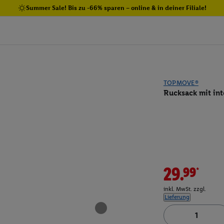
Summer Sale! Bis zu -66% sparen – online & in deiner Filiale!
TOPMOVE®
Rucksack mit int
29.99*
inkl. MwSt. zzgl.
Lieferung