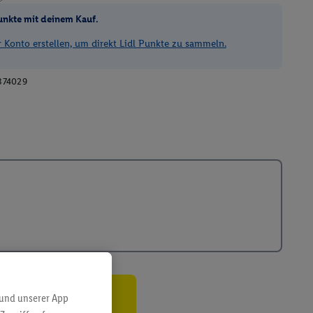
unkte mit deinem Kauf.
Konto erstellen, um direkt Lidl Punkte zu sammeln.
374029
 und unserer App
ren³²ᵃ