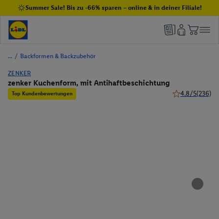
Summer Sale! Bis zu -66% sparen – online & in deiner Filiale!
/
Backformen & Backzubehör
ZENKER
zenker Kuchenform, mit Antihaftbeschichtung
4.8/5
(236)
Top Kundenbewertungen
4.8 von 5 Stern