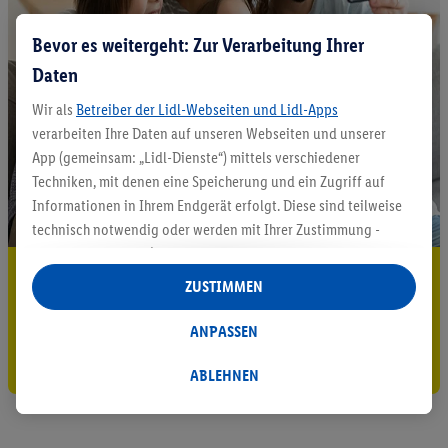
Bevor es weitergeht: Zur Verarbeitung Ihrer
Daten
Wir als
Betreiber der Lidl-Webseiten und Lidl-Apps
verarbeiten Ihre Daten auf unseren Webseiten und unserer
App (gemeinsam: „Lidl-Dienste“) mittels verschiedener
Techniken, mit denen eine Speicherung und ein Zugriff auf
Informationen in Ihrem Endgerät erfolgt. Diese sind teilweise
technisch notwendig oder werden mit Ihrer Zustimmung -
auch durch Partner (u.a.
als separat
oder gemeinsam
5.95 € Versand sparen³²ᵃ
Verantwortliche; im Zusammenhang mit dem IAB TCF
ZUSTIMMEN
insgesamt
6
Partner) - für komfortable Einstellungen, zur
Jetzt zum Newsletter anmelden
Statistik-Erstellung oder für personalisierte Werbung
ANPASSEN
innerhalb und außerhalb der Lidl-Dienste verwendet.
Gutschein sichern!
Datenverarbeitungen für personalisierte Werbung werden
ABLEHNEN
durchgeführt, um eigene Werbung auszusteuern und um
Dritten die Ausspielung von Werbung außerhalb der Lidl-
Dienste über die Ihnen und Ihren Haushaltsangehörigen