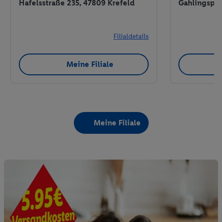
Hafelsstraße 235, 47809 Krefeld
Gahlingspfa
Filialdetails
Meine Filiale
Meine Filiale