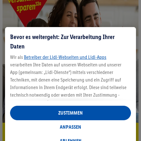
Bevor es weitergeht: Zur Verarbeitung Ihrer
Daten
Wir als
Betreiber der Lidl-Webseiten und Lidl-Apps
verarbeiten Ihre Daten auf unseren Webseiten und unserer
App (gemeinsam: „Lidl-Dienste“) mittels verschiedener
Techniken, mit denen eine Speicherung und ein Zugriff auf
Informationen in Ihrem Endgerät erfolgt. Diese sind teilweise
technisch notwendig oder werden mit Ihrer Zustimmung -
auch durch Partner (u.a.
als separat
oder gemeinsam
Verantwortliche; im Zusammenhang mit dem IAB TCF
ZUSTIMMEN
insgesamt
6
Partner) - für komfortable Einstellungen, zur
Statistik-Erstellung oder für personalisierte Werbung
ANPASSEN
5.95 € Versand sparen³²ᵃ
innerhalb und außerhalb der Lidl-Dienste verwendet.
Datenverarbeitungen für personalisierte Werbung werden
ABLEHNEN