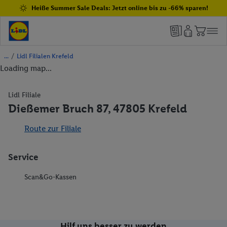
Heiße Summer Sale Deals: Jetzt online bis zu -66% sparen!
/
Lidl Filialen Krefeld
Loading map...
Lidl Filiale
Dießemer Bruch 87, 47805 Krefeld
Route zur Filiale
Service
Scan&Go-Kassen
Hilf uns besser zu werden