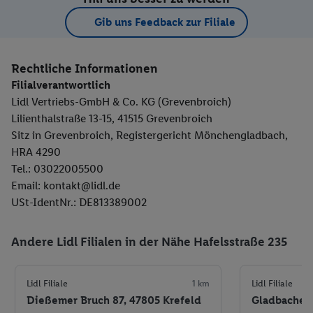
Gib uns Feedback zur Filiale
Rechtliche Informationen
Filialverantwortlich
Lidl Vertriebs-GmbH & Co. KG (Grevenbroich)
Lilienthalstraße 13-15, 41515 Grevenbroich
Sitz in Grevenbroich, Registergericht Mönchengladbach,
HRA 4290
Tel.: 03022005500
Email: kontakt@lidl.de
USt-IdentNr.: DE813389002
Andere Lidl Filialen in der Nähe Hafelsstraße 235
Lidl Filiale
1 km
Lidl Filiale
Dießemer Bruch 87, 47805 Krefeld
Gladbacher 