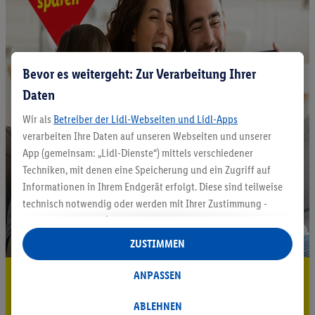
Bevor es weitergeht: Zur Verarbeitung Ihrer
Daten
Wir als
Betreiber der Lidl-Webseiten und Lidl-Apps
verarbeiten Ihre Daten auf unseren Webseiten und unserer
App (gemeinsam: „Lidl-Dienste“) mittels verschiedener
Techniken, mit denen eine Speicherung und ein Zugriff auf
Informationen in Ihrem Endgerät erfolgt. Diese sind teilweise
technisch notwendig oder werden mit Ihrer Zustimmung -
auch durch Partner (u.a.
als separat
oder gemeinsam
Verantwortliche; im Zusammenhang mit dem IAB TCF
ZUSTIMMEN
insgesamt
6
Partner) - für komfortable Einstellungen, zur
Statistik-Erstellung oder für personalisierte Werbung
5.95 € Versand sparen³²ᵃ
ANPASSEN
innerhalb und außerhalb der Lidl-Dienste verwendet.
Jetzt zum Newsletter anmelden
Datenverarbeitungen für personalisierte Werbung werden
ABLEHNEN