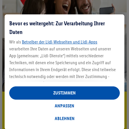
Bevor es weitergeht: Zur Verarbeitung Ihrer
Daten
Wir als
Betreiber der Lidl-Webseiten und Lidl-Apps
verarbeiten Ihre Daten auf unseren Webseiten und unserer
App (gemeinsam: „Lidl-Dienste“) mittels verschiedener
Techniken, mit denen eine Speicherung und ein Zugriff auf
Informationen in Ihrem Endgerät erfolgt. Diese sind teilweise
technisch notwendig oder werden mit Ihrer Zustimmung -
auch durch Partner (u.a.
als separat
oder gemeinsam
Verantwortliche; im Zusammenhang mit dem IAB TCF
ZUSTIMMEN
insgesamt
6
Partner) - für komfortable Einstellungen, zur
5.95 € Versand sparen³²ᵃ
Statistik-Erstellung oder für personalisierte Werbung
ANPASSEN
Jetzt zum Newsletter anmelden
innerhalb und außerhalb der Lidl-Dienste verwendet.
Datenverarbeitungen für personalisierte Werbung werden
ABLEHNEN
Gutschein sichern!
durchgeführt, um eigene Werbung auszusteuern und um