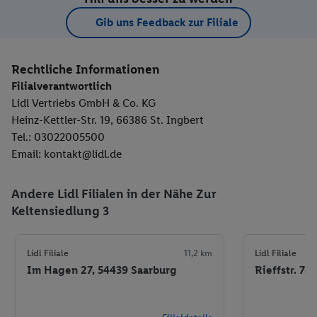
Gib uns Feedback zur Filiale
Rechtliche Informationen
Filialverantwortlich
Lidl Vertriebs GmbH & Co. KG
Heinz-Kettler-Str. 19, 66386 St. Ingbert
Tel.: 03022005500
Email: kontakt@lidl.de
Andere Lidl Filialen in der Nähe Zur
Keltensiedlung 3
Lidl Filiale
11,2 km
Lidl Filiale
Im Hagen 27, 54439 Saarburg
Rieffstr. 7a