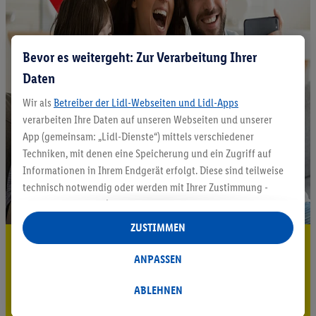
Bevor es weitergeht: Zur Verarbeitung Ihrer
Daten
Wir als
Betreiber der Lidl-Webseiten und Lidl-Apps
verarbeiten Ihre Daten auf unseren Webseiten und unserer
App (gemeinsam: „Lidl-Dienste“) mittels verschiedener
Techniken, mit denen eine Speicherung und ein Zugriff auf
Informationen in Ihrem Endgerät erfolgt. Diese sind teilweise
technisch notwendig oder werden mit Ihrer Zustimmung -
auch durch Partner (u.a.
als separat
oder gemeinsam
Verantwortliche; im Zusammenhang mit dem IAB TCF
ZUSTIMMEN
insgesamt
6
Partner) - für komfortable Einstellungen, zur
5.95 € Versand sparen³²ᵃ
Statistik-Erstellung oder für personalisierte Werbung
ANPASSEN
Jetzt zum Newsletter anmelden
innerhalb und außerhalb der Lidl-Dienste verwendet.
Datenverarbeitungen für personalisierte Werbung werden
ABLEHNEN
Gutschein sichern!
durchgeführt, um eigene Werbung auszusteuern und um