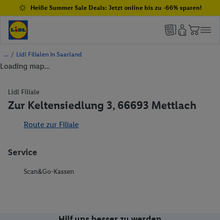
Heiße Summer Sale Deals: Jetzt online bis zu -66% sparen!
/
Lidl Filialen in Saarland
Loading map...
Lidl Filiale
Zur Keltensiedlung 3, 66693 Mettlach
Route zur Filiale
Service
Scan&Go-Kassen
Hilf uns besser zu werden