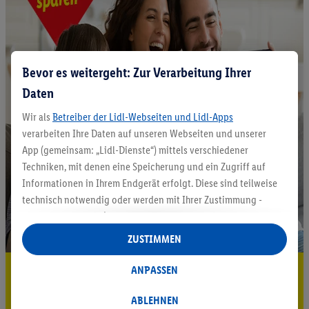
Bevor es weitergeht: Zur Verarbeitung Ihrer
Daten
Wir als
Betreiber der Lidl-Webseiten und Lidl-Apps
verarbeiten Ihre Daten auf unseren Webseiten und unserer
App (gemeinsam: „Lidl-Dienste“) mittels verschiedener
Techniken, mit denen eine Speicherung und ein Zugriff auf
Informationen in Ihrem Endgerät erfolgt. Diese sind teilweise
technisch notwendig oder werden mit Ihrer Zustimmung -
auch durch Partner (u.a.
als separat
oder gemeinsam
Verantwortliche; im Zusammenhang mit dem IAB TCF
ZUSTIMMEN
insgesamt
6
Partner) - für komfortable Einstellungen, zur
Statistik-Erstellung oder für personalisierte Werbung
5.95 € Versand sparen³²ᵃ
ANPASSEN
innerhalb und außerhalb der Lidl-Dienste verwendet.
Jetzt zum Newsletter anmelden
Datenverarbeitungen für personalisierte Werbung werden
ABLEHNEN