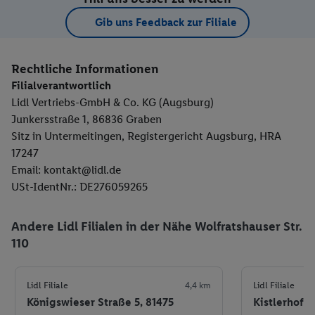
Gib uns Feedback zur Filiale
Rechtliche Informationen
Filialverantwortlich
Lidl Vertriebs-GmbH & Co. KG (Augsburg)
Junkersstraße 1, 86836 Graben
Sitz in Untermeitingen, Registergericht Augsburg, HRA
17247
Email: kontakt@lidl.de
USt-IdentNr.: DE276059265
Andere Lidl Filialen in der Nähe Wolfratshauser Str.
110
Lidl Filiale
4,4 km
Lidl Filiale
Königswieser Straße 5, 81475
Kistlerhofst