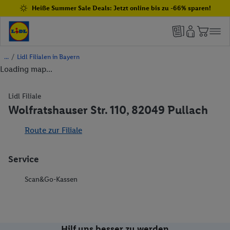
Heiße Summer Sale Deals: Jetzt online bis zu -66% sparen!
/
Lidl Filialen in Bayern
Loading map...
Lidl Filiale
Wolfratshauser Str. 110, 82049 Pullach
Route zur Filiale
Service
Scan&Go-Kassen
Hilf uns besser zu werden