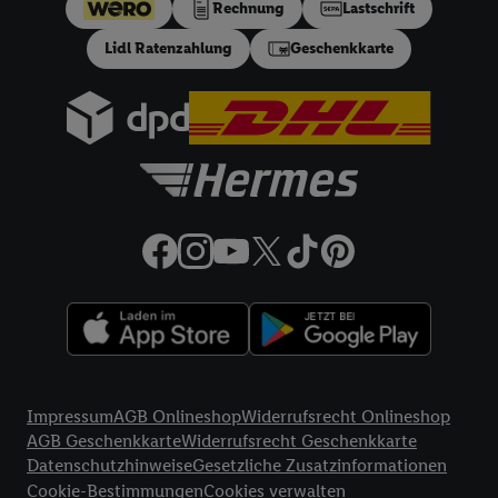
Rechnung
Lastschrift
festen Sollzinssatz von 10,48% p.a. Repräsentatives Beispiel
gem. §17 (4) PAngV: Nettodarlehensbetrag 200 €,
Lidl Ratenzahlung
Geschenkkarte
Gesamtbetrag 212.10 €, 12 monatliche Raten à 17.68 €, eff.
Jahreszins 10.99% p.a. Der Teilzahlungsverkäufer ist Lidl
Digital Deutschland GmbH & Co. KG, Bonfelder Straße 2,
74206 Bad Wimpfen.
32a
Lidl Plus Versandkostenfrei-Coupon:
Der 5.95 €
Versandkostenfrei-Coupon gilt nur für Lidl Plus Nutzer bei
Bestellung unter
lidl.de
bis 31.10.2026. Coupon aktivieren und
unter
lidl.de
den in der Lidl Plus App vorgegebenen
Mindestbestellwert auf die im Warenkorb befindlichen Artikel
erfüllen. Sofern nicht im Coupon ein geringerer
Mindestbestellwert angegeben ist, beträgt der
Mindestbestellwert 79 €. Sollte der jeweils geltende
Mindestbestellwert nachträglich in Folge einer Teilretoure
unterschritten werden, behalten wir uns vor, die ursprünglich
Rechtliche Informationen
erlassenen Versandkosten in Höhe von 5.95 € nachträglich in
Impressum
AGB Onlineshop
Widerrufsrecht Onlineshop
Rechnung zu stellen. Coupon wird nach Aktivierung
AGB Geschenkkarte
Widerrufsrecht Geschenkkarte
automatisch im Bestellprozess, sofern mit Lidl Plus Konto im
Datenschutzhinweise
Gesetzliche Zusatzinformationen
Onlineshop angemeldet, abgezogen. Gilt nicht für Lidl Fotos,
Cookie-Bestimmungen
Cookies verwalten