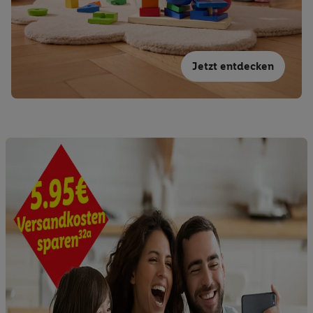
Kennung für Utiq erstellt. Wir werden diese Kennung
verwenden, um Sie wiederzuerkennen und Erkenntnisse über
Ihr Nutzungsverhalten in den Lidl-Diensten zu erfassen.
Insbesondere können Sie mittels dieser Technologie auch auf
Jetzt entdecken
Diensten wiedererkannt werden, die von Dritten betrieben
werden, damit wir Ihnen dort personalisierte Werbung
ausspielen können. Sie können Ihre Einwilligung speziell zur
Nutzung der Utiq-Technologie - zusätzlich zur weiter unten
erläuterten Möglichkeit, Ihre Einwilligung generell zu
widerrufen - jederzeit auch über
das Datenschutzportal von
Utiq („consenthub“)
oder über „Anpassen“/„Nutzung der
Telekommunikations-basierten Utiq-Technologie für digitales
Marketing“ am unteren Ende dieser Einwilligung (nur für die
Lidl-Dienste) widerrufen. Weitere Informationen finden Sie in
den
Datenschutzbestimmungen von Utiq
.
Durch einen Klick auf „Ablehnen“ können Sie nur den Einsatz
notwendiger Techniken zulassen. Durch einen Klick auf
„Zustimmen“ stimmen Sie allen Verarbeitungen zu sämtlichen
vorgenannten Zwecken unter Einbindung sämtlicher