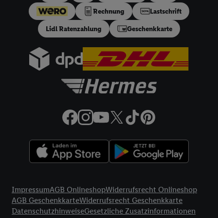
ein effektiver Jahreszins von 10.99% p.a, entspricht einem
Rechnung
Lastschrift
festen Sollzinssatz von 10,48% p.a. Repräsentatives Beispiel
gem. §17 (4) PAngV: Nettodarlehensbetrag 200 €,
Lidl Ratenzahlung
Geschenkkarte
Gesamtbetrag 212.10 €, 12 monatliche Raten à 17.68 €, eff.
Jahreszins 10.99% p.a. Der Teilzahlungsverkäufer ist Lidl
Digital Deutschland GmbH & Co. KG, Bonfelder Straße 2,
74206 Bad Wimpfen.
32a
Lidl Plus Versandkostenfrei-Coupon:
Der 5.95 €
Versandkostenfrei-Coupon gilt nur für Lidl Plus Nutzer bei
Bestellung unter
lidl.de
bis 31.10.2026. Coupon aktivieren und
unter
lidl.de
den in der Lidl Plus App vorgegebenen
Mindestbestellwert auf die im Warenkorb befindlichen Artikel
erfüllen. Sofern nicht im Coupon ein geringerer
Mindestbestellwert angegeben ist, beträgt der
Mindestbestellwert 79 €. Sollte der jeweils geltende
Mindestbestellwert nachträglich in Folge einer Teilretoure
unterschritten werden, behalten wir uns vor, die ursprünglich
Rechtliche Informationen
erlassenen Versandkosten in Höhe von 5.95 € nachträglich in
Impressum
AGB Onlineshop
Widerrufsrecht Onlineshop
Rechnung zu stellen. Coupon wird nach Aktivierung
AGB Geschenkkarte
Widerrufsrecht Geschenkkarte
automatisch im Bestellprozess, sofern mit Lidl Plus Konto im
Datenschutzhinweise
Gesetzliche Zusatzinformationen
Onlineshop angemeldet, abgezogen. Gilt nicht für Lidl Fotos,