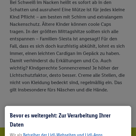
Bei Schweiß im Nacken heißt es sofort ab in den
Schatten und ausruhen! Eine Mütze ist für jedes kleine
Kind Pflicht – am besten mit Schirm und extralangem
Nackenschutz. Ältere Kinder können coole Caps
tragen. In der größten Mittagshitze sollten sich alle
entspannen – Familien-Siesta ist angesagt! Für den
Fall, dass es sich doch kurzfristig abkühlt, lohnt es sich
immer, einen leichten Cardigan im Gepäck zu haben.
Damit verhinderst du Erkältungen und Co. Auch
wichtig? Kindgerechte Sonnencremes! Je höher der
Lichtschutzfaktor, desto besser. Creme alle Stellen, die
nicht von Kleidung bedeckt sind, regelmäßig ein. Das
gilt insbesondere fürs Näschen und die Hände.
Bevor es weitergeht: Zur Verarbeitung Ihrer
Daten
Wir als
Betreiber der Lidl-Webseiten und Lidl-Apps