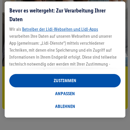
Bevor es weitergeht: Zur Verarbeitung Ihrer
Daten
Wir als
Betreiber der Lidl-Webseiten und Lidl-Apps
verarbeiten Ihre Daten auf unseren Webseiten und unserer
App (gemeinsam: „Lidl-Dienste“) mittels verschiedener
Techniken, mit denen eine Speicherung und ein Zugriff auf
Informationen in Ihrem Endgerät erfolgt. Diese sind teilweise
technisch notwendig oder werden mit Ihrer Zustimmung -
auch durch Partner (u.a.
als separat
oder gemeinsam
5.95 € Versand sparen³²ᵃ
Verantwortliche; im Zusammenhang mit dem IAB TCF
ZUSTIMMEN
insgesamt
6
Partner) - für komfortable Einstellungen, zur
Jetzt zum Newsletter anmelden
Statistik-Erstellung oder für personalisierte Werbung
ANPASSEN
Gutschein sichern!
innerhalb und außerhalb der Lidl-Dienste verwendet.
Datenverarbeitungen für personalisierte Werbung werden
ABLEHNEN
durchgeführt, um eigene Werbung auszusteuern und um
Dritten die Ausspielung von Werbung außerhalb der Lidl-
Dienste über die Ihnen und Ihren Haushaltsangehörigen