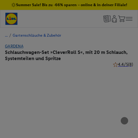
Summer Sale! Bis zu -66% sparen – online & in deiner Filiale!
/
Gartenschläuche & Zubehör
GARDENA
Schlauchwagen-Set »CleverRoll S«, mit 20 m Schlauch,
Systemteilen und Spritze
4.4/5
(8)
4.4 von 5 Ste