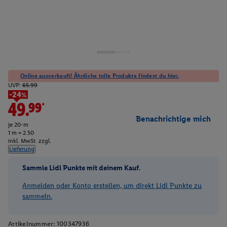
Online ausverkauft! Ähnliche tolle Produkte findest du hier.
UVP:
65.99
-24%
49.99*
Benachrichtige mich
je 20-m
1 m = 2.50
inkl. MwSt. zzgl.
Lieferung
Sammle Lidl Punkte mit deinem Kauf.
Anmelden oder Konto erstellen, um direkt Lidl Punkte zu
sammeln.
Artikelnummer:
100347936