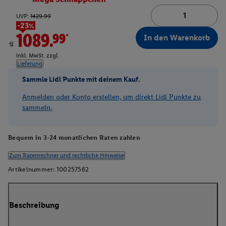
UVP:
1429.99
-23%
1089.99*
In den Warenkorb
ab
inkl. MwSt. zzgl.
Lieferung
Sammle Lidl Punkte mit deinem Kauf.
Anmelden oder Konto erstellen, um direkt Lidl Punkte zu
sammeln.
Bequem in 3-24 monatlichen Raten zahlen
Zum Ratenrechner und rechtliche Hinweise
Artikelnummer:
100257562
Beschreibung