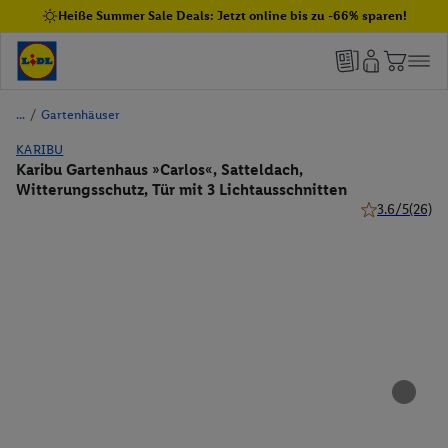
Heiße Summer Sale Deals: Jetzt online bis zu -66% sparen!
/
Gartenhäuser
KARIBU
Karibu Gartenhaus »Carlos«, Satteldach,
Witterungsschutz, Tür mit 3 Lichtausschnitten
3.6/5
(26)
3.6 von 5 Ste