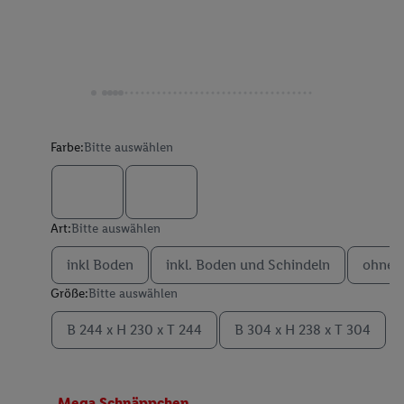
Farbe:
Bitte auswählen
Art:
Bitte auswählen
inkl Boden
inkl. Boden und Schindeln
ohne 
Größe:
Bitte auswählen
B 244 x H 230 x T 244
B 304 x H 238 x T 304
Mega Schnäppchen