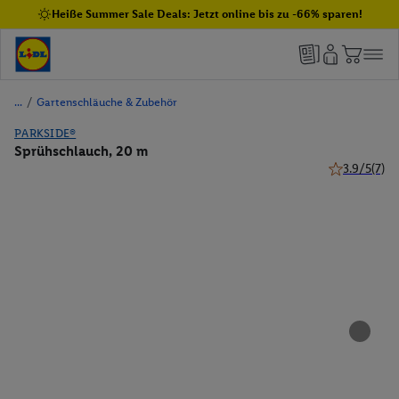
Heiße Summer Sale Deals: Jetzt online bis zu -66% sparen!
/
Gartenschläuche & Zubehör
PARKSIDE®
Sprühschlauch, 20 m
3.9/5
(7)
3.9 von 5 St