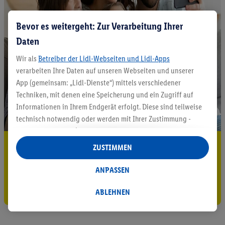
Bevor es weitergeht: Zur Verarbeitung Ihrer
Daten
Wir als
Betreiber der Lidl-Webseiten und Lidl-Apps
verarbeiten Ihre Daten auf unseren Webseiten und unserer
App (gemeinsam: „Lidl-Dienste“) mittels verschiedener
Techniken, mit denen eine Speicherung und ein Zugriff auf
Informationen in Ihrem Endgerät erfolgt. Diese sind teilweise
technisch notwendig oder werden mit Ihrer Zustimmung -
auch durch Partner (u.a.
als separat
oder gemeinsam
Verantwortliche; im Zusammenhang mit dem IAB TCF
5.95 € Versand sparen³²ᵃ
ZUSTIMMEN
insgesamt
6
Partner) - für komfortable Einstellungen, zur
Jetzt zum Newsletter anmelden
Statistik-Erstellung oder für personalisierte Werbung
ANPASSEN
innerhalb und außerhalb der Lidl-Dienste verwendet.
Gutschein sichern!
Datenverarbeitungen für personalisierte Werbung werden
ABLEHNEN
durchgeführt, um eigene Werbung auszusteuern und um
Dritten die Ausspielung von Werbung außerhalb der Lidl-