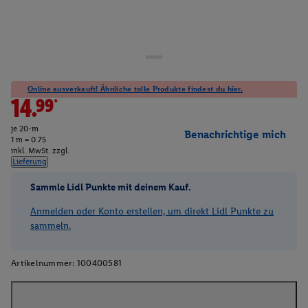
Online ausverkauft! Ähnliche tolle Produkte findest du hier.
14.99*
je 20-m
Benachrichtige mich
1 m = 0.75
inkl. MwSt. zzgl.
Lieferung
Sammle Lidl Punkte mit deinem Kauf.
Anmelden oder Konto erstellen, um direkt Lidl Punkte zu
sammeln.
Artikelnummer:
100400581