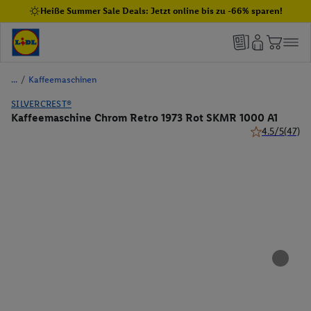
Heiße Summer Sale Deals: Jetzt online bis zu -66% sparen!
/
Kaffeemaschinen
SILVERCREST®
Kaffeemaschine Chrom Retro 1973 Rot SKMR 1000 A1
4.5/5
(47)
4.5 von 5 Ster