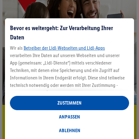
Bevor es weitergeht: Zur Verarbeitung Ihrer
Daten
Wir als
Betreiber der Lidl-Webseiten und Lidl-Apps
verarbeiten Ihre Daten auf unseren Webseiten und unserer
App (gemeinsam: „Lidl-Dienste“) mittels verschiedener
Techniken, mit denen eine Speicherung und ein Zugriff auf
Informationen in Ihrem Endgerät erfolgt. Diese sind teilweise
technisch notwendig oder werden mit Ihrer Zustimmung -
auch durch Partner (u.a.
als separat
oder gemeinsam
Verantwortliche; im Zusammenhang mit dem IAB TCF
ZUSTIMMEN
insgesamt
6
Partner) - für komfortable Einstellungen, zur
5.95 € Versand sparen³²ᵃ
Statistik-Erstellung oder für personalisierte Werbung
ANPASSEN
innerhalb und außerhalb der Lidl-Dienste verwendet.
Jetzt zum Newsletter anmelden
Datenverarbeitungen für personalisierte Werbung werden
ABLEHNEN
durchgeführt, um eigene Werbung auszusteuern und um