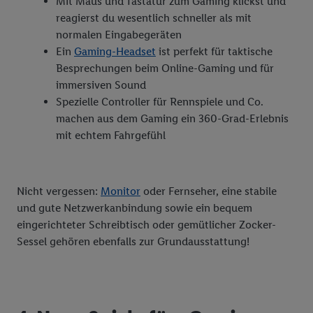
Mit Maus und Tastatur zum Gaming klickst und
Erfolgs von Werbekampagnen durch TTD und Nutzung der
reagierst du wesentlich schneller als mit
Telekommunikations-basierten Utiq-Technologie für digitales
normalen Eingabegeräten
Marketing, sowie:
Ein
Gaming-Headset
ist perfekt für taktische
Verwendung genauer Standortdaten. Erstellung von
Besprechungen beim Online-Gaming und für
Profilen für personalisierte Werbung. Speichern von oder
immersiven Sound
Zugriff auf Informationen auf einem Endgerät.
Spezielle Controller für Rennspiele und Co.
Entwicklung und Verbesserung der Angebote. Analyse
machen aus dem Gaming ein 360-Grad-Erlebnis
von Zielgruppen durch Statistiken oder Kombinationen
mit echtem Fahrgefühl
von Daten aus verschiedenen Quellen. Verwendung
reduzierter Daten zur Auswahl von Werbeanzeigen.
Messung der Werbeleistung. Verwendung von Profilen
Nicht vergessen:
Monitor
oder Fernseher, eine stabile
zur Auswahl personalisierter Werbung.
und gute Netzwerkanbindung sowie ein bequem
Liste der Partner (Lieferanten)
eingerichteter Schreibtisch oder gemütlicher Zocker-
Sessel gehören ebenfalls zur Grundausstattung!