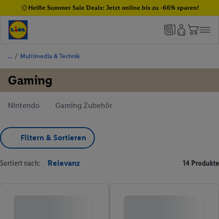
Heiße Summer Sale Deals: Jetzt online bis zu -66% sparen!
/
Multimedia & Technik
Gaming
Nintendo
Gaming Zubehör
Filtern & Sortieren
Sortiert nach:
Relevanz
14 Produkte