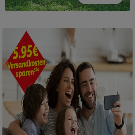
Ihr Nutzungsverhalten in den Lidl-Diensten zu erfassen.
Insbesondere können Sie mittels dieser Technologie auch auf
Diensten wiedererkannt werden, die von Dritten betrieben
werden, damit wir Ihnen dort personalisierte Werbung
ausspielen können. Sie können Ihre Einwilligung speziell zur
Nutzung der Utiq-Technologie - zusätzlich zur weiter unten
erläuterten Möglichkeit, Ihre Einwilligung generell zu
widerrufen - jederzeit auch über
das Datenschutzportal von
Utiq („consenthub“)
oder über „Anpassen“/„Nutzung der
Telekommunikations-basierten Utiq-Technologie für digitales
Marketing“ am unteren Ende dieser Einwilligung (nur für die
Lidl-Dienste) widerrufen. Weitere Informationen finden Sie in
den
Datenschutzbestimmungen von Utiq
.
Durch einen Klick auf „Ablehnen“ können Sie nur den Einsatz
notwendiger Techniken zulassen. Durch einen Klick auf
„Zustimmen“ stimmen Sie allen Verarbeitungen zu sämtlichen
vorgenannten Zwecken unter Einbindung sämtlicher
genannten Partner zu. Weitere Informationen, auch zur
Speicherdauer der Daten und zu Ihrem Recht, Ihre