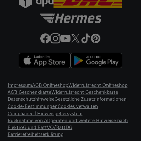
74206 Bad Wimpfen.
32a
Lidl Plus Versandkostenfrei-Coupon:
Der 5.95 €
Versandkostenfrei-Coupon gilt nur für Lidl Plus Nutzer bei
Bestellung unter
lidl.de
bis 31.10.2026. Coupon aktivieren und
unter
lidl.de
den in der Lidl Plus App vorgegebenen
Mindestbestellwert auf die im Warenkorb befindlichen Artikel
erfüllen. Sofern nicht im Coupon ein geringerer
Mindestbestellwert angegeben ist, beträgt der
Mindestbestellwert 79 €. Sollte der jeweils geltende
Mindestbestellwert nachträglich in Folge einer Teilretoure
unterschritten werden, behalten wir uns vor, die ursprünglich
Rechtliche Informationen
erlassenen Versandkosten in Höhe von 5.95 € nachträglich in
Impressum
AGB Onlineshop
Widerrufsrecht Onlineshop
Rechnung zu stellen. Coupon wird nach Aktivierung
AGB Geschenkkarte
Widerrufsrecht Geschenkkarte
automatisch im Bestellprozess, sofern mit Lidl Plus Konto im
Datenschutzhinweise
Gesetzliche Zusatzinformationen
Onlineshop angemeldet, abgezogen. Gilt nicht für Lidl Fotos,
Cookie-Bestimmungen
Cookies verwalten
Lidl Reisen, Lidl Connect, Bücher & Medien. Nicht auf
Compliance | Hinweisgebersystem
Lieferzuschlag anwendbar. Keine Barauszahlung. Für bereits
Rücknahme von Altgeräten und weitere Hinweise nach
getätigte Einkäufe ist das Angebot nicht gültig. Angebote auf
ElektroG und BattVO/BattDG
lidl.de
richten sich ausschließlich an Endkunden mit
Barrierefreiheitserklärung
Lieferanschrift in Deutschland; der Kaufvertrag kommt mit