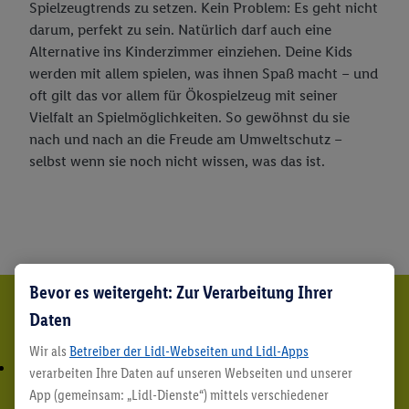
Spielzeugtrends zu setzen. Kein Problem: Es geht nicht
darum, perfekt zu sein. Natürlich darf auch eine
Alternative ins Kinderzimmer einziehen. Deine Kids
werden mit allem spielen, was ihnen Spaß macht – und
oft gilt das vor allem für Ökospielzeug mit seiner
Vielfalt an Spielmöglichkeiten. So gewöhnst du sie
nach und nach an die Freude am Umweltschutz –
selbst wenn sie noch nicht wissen, was das ist.
Bevor es weitergeht: Zur Verarbeitung Ihrer
Noch mehr Inspiration
Daten
Wir als
Betreiber der Lidl-Webseiten und Lidl-Apps
verarbeiten Ihre Daten auf unseren Webseiten und unserer
App (gemeinsam: „Lidl-Dienste“) mittels verschiedener