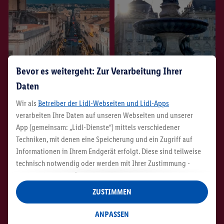
Bevor es weitergeht: Zur Verarbeitung Ihrer
Region
Region
Daten
Sizilien
Bordeaux
Wir als
Betreiber der Lidl-Webseiten und Lidl-Apps
verarbeiten Ihre Daten auf unseren Webseiten und unserer
App (gemeinsam: „Lidl-Dienste“) mittels verschiedener
Techniken, mit denen eine Speicherung und ein Zugriff auf
Informationen in Ihrem Endgerät erfolgt. Diese sind teilweise
technisch notwendig oder werden mit Ihrer Zustimmung -
auch durch Partner (u.a.
als separat
oder gemeinsam
Verantwortliche; im Zusammenhang mit dem IAB TCF
ZUSTIMMEN
insgesamt
6
Partner) - für komfortable Einstellungen, zur
Statistik-Erstellung oder für personalisierte Werbung
ANPASSEN
innerhalb und außerhalb der Lidl-Dienste verwendet.