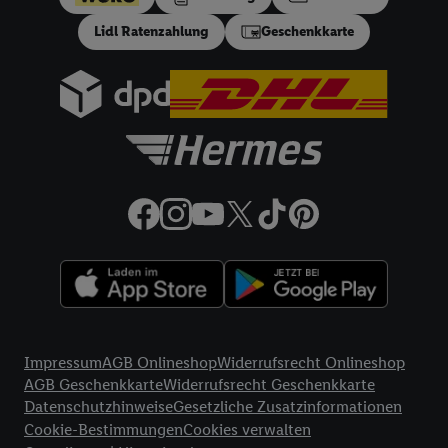
gem. §17 (4) PAngV: Nettodarlehensbetrag 200 €,
Lidl Ratenzahlung
Geschenkkarte
Gesamtbetrag 212.10 €, 12 monatliche Raten à 17.68 €, eff.
Jahreszins 10.99% p.a. Der Teilzahlungsverkäufer ist Lidl
Digital Deutschland GmbH & Co. KG, Bonfelder Straße 2,
74206 Bad Wimpfen.
32a
Lidl Plus Versandkostenfrei-Coupon:
Der 5.95 €
Versandkostenfrei-Coupon gilt nur für Lidl Plus Nutzer bei
Bestellung unter
lidl.de
bis 31.10.2026. Coupon aktivieren und
unter
lidl.de
den in der Lidl Plus App vorgegebenen
Mindestbestellwert auf die im Warenkorb befindlichen Artikel
erfüllen. Sofern nicht im Coupon ein geringerer
Mindestbestellwert angegeben ist, beträgt der
Mindestbestellwert 79 €. Sollte der jeweils geltende
Mindestbestellwert nachträglich in Folge einer Teilretoure
unterschritten werden, behalten wir uns vor, die ursprünglich
Rechtliche Informationen
erlassenen Versandkosten in Höhe von 5.95 € nachträglich in
Impressum
AGB Onlineshop
Widerrufsrecht Onlineshop
Rechnung zu stellen. Coupon wird nach Aktivierung
AGB Geschenkkarte
Widerrufsrecht Geschenkkarte
automatisch im Bestellprozess, sofern mit Lidl Plus Konto im
Datenschutzhinweise
Gesetzliche Zusatzinformationen
Onlineshop angemeldet, abgezogen. Gilt nicht für Lidl Fotos,
Cookie-Bestimmungen
Cookies verwalten
Lidl Reisen, Lidl Connect, Bücher & Medien. Nicht auf