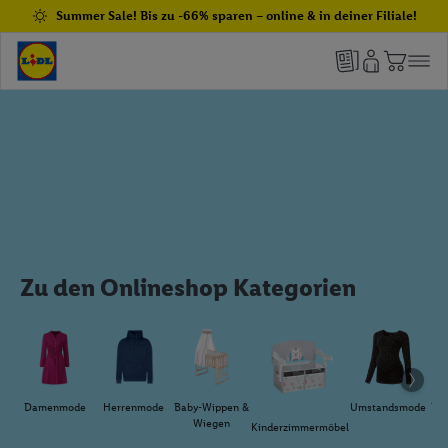
Summer Sale! Bis zu -66% sparen – online & in deiner Filiale!
Zu den Onlineshop Kategorien
Damenmode
Herrenmode
Baby-Wippen &
Umstandsmode
Da
Wiegen
Kinderzimmermöbel