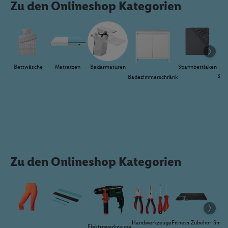
Zu den Onlineshop Kategorien
Bettwäsche
Matratzen
Badarmaturen
Spannbettlaken
Sch
Badezimmerschränke
Zu den Onlineshop Kategorien
Handwerkzeuge
Fitness Zubehör
Smar
Elektrowerkzeuge