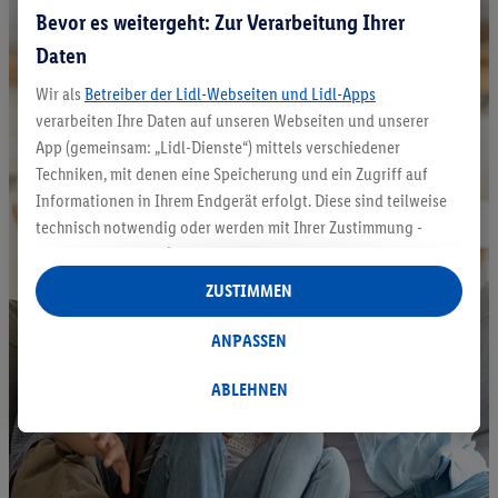
Bevor es weitergeht: Zur Verarbeitung Ihrer
Daten
Wir als
Betreiber der Lidl-Webseiten und Lidl-Apps
verarbeiten Ihre Daten auf unseren Webseiten und unserer
App (gemeinsam: „Lidl-Dienste“) mittels verschiedener
Techniken, mit denen eine Speicherung und ein Zugriff auf
Informationen in Ihrem Endgerät erfolgt. Diese sind teilweise
technisch notwendig oder werden mit Ihrer Zustimmung -
auch durch Partner (u.a.
als separat
oder gemeinsam
Verantwortliche; im Zusammenhang mit dem IAB TCF
ZUSTIMMEN
insgesamt
6
Partner) - für komfortable Einstellungen, zur
Statistik-Erstellung oder für personalisierte Werbung
ANPASSEN
innerhalb und außerhalb der Lidl-Dienste verwendet.
Datenverarbeitungen für personalisierte Werbung werden
ABLEHNEN
durchgeführt, um eigene Werbung auszusteuern und um
Dritten die Ausspielung von Werbung außerhalb der Lidl-
Dienste über die Ihnen und Ihren Haushaltsangehörigen
zugeordneten Endgeräte zu ermöglichen. Sofern Sie