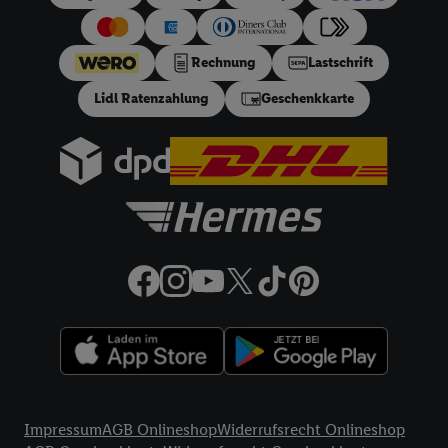
€ Bestellwert mit monatlicher Mindestrate von 10 €. Es gilt
ein effektiver Jahreszins von 10.99% p.a, entspricht einem
Rechnung
Lastschrift
festen Sollzinssatz von 10,48% p.a. Repräsentatives Beispiel
gem. §17 (4) PAngV: Nettodarlehensbetrag 200 €,
Lidl Ratenzahlung
Geschenkkarte
Gesamtbetrag 212.10 €, 12 monatliche Raten à 17.68 €, eff.
Jahreszins 10.99% p.a. Der Teilzahlungsverkäufer ist Lidl
Digital Deutschland GmbH & Co. KG, Bonfelder Straße 2,
74206 Bad Wimpfen.
32a
Lidl Plus Versandkostenfrei-Coupon:
Der 5.95 €
Versandkostenfrei-Coupon gilt nur für Lidl Plus Nutzer bei
Bestellung unter
lidl.de
bis 31.08.2026. Coupon aktivieren und
unter
lidl.de
den in der Lidl Plus App vorgegebenen
Mindestbestellwert auf die im Warenkorb befindlichen Artikel
erfüllen. Sofern nicht im Coupon ein geringerer
Mindestbestellwert angegeben ist, beträgt der
Mindestbestellwert 79 €. Sollte der jeweils geltende
Mindestbestellwert nachträglich in Folge einer Teilretoure
unterschritten werden, behalten wir uns vor, die ursprünglich
Rechtliche Informationen
erlassenen Versandkosten in Höhe von 5.95 € nachträglich in
Impressum
AGB Onlineshop
Widerrufsrecht Onlineshop
Rechnung zu stellen. Coupon wird nach Aktivierung