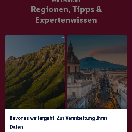
Weinwelten
Regionen, Tipps &
Expertenwissen
Region
Bevor es weitergeht: Zur Verarbeitung Ihrer
Sizilien
Daten
Region