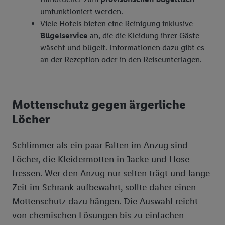
Angeboten sowie zur technischen Sicherung und Optimierung
umfunktioniert werden.
dieser Werbeausspielungen.
Viele Hotels bieten eine Reinigung inklusive
Sofern Sie hier Ihre Zustimmung dazu erteilen und danach ein
Bügelservice
an, die die Kleidung ihrer Gäste
Lidl Plus-Konto erstellen bzw. sich in Ihr bestehendes Lidl
wäscht und bügelt. Informationen dazu gibt es
Plus-Konto einloggen, kann darüber hinaus auch Ihre dort
an der Rezeption oder in den Reiseunterlagen.
angegebene E-Mail-Adresse von uns in gemeinsamer
Verantwortlichkeit mit einem der oben genannten Partner
verwendet werden, um daraus eine spezielle Online-Kennung
Mottenschutz gegen ärgerliche
zu erstellen (die sogenannte EUID), die wir sodann ähnlich wie
Löcher
die sogleich beschriebene Utiq-Kennung verwenden können,
um Sie in von Dritten betriebenen Diensten zu erkennen und
Ihnen personalisierte Werbung auszuspielen. Hierzu wird von
Schlimmer als ein paar Falten im Anzug sind
uns und einem der anderen oben genannten Partner auch Ihre
Löcher, die Kleidermotten in Jacke und Hose
in einen Hashwert umgewandelte E-Mail-Adresse in
fressen. Wer den Anzug nur selten trägt und lange
gemeinsamer Verantwortlichkeit verarbeitet.
Zeit im Schrank aufbewahrt, sollte daher einen
Zudem erlauben Sie uns, der Utiq SA/NV („Utiq“) und
Mottenschutz dazu hängen. Die Auswahl reicht
Ihrem
Telekommunikationsnetzbetreiber
, die Utiq-Technologie
in den Lidl-Diensten einzusetzen. Utiq prüft zunächst anhand
von chemischen Lösungen bis zu einfachen