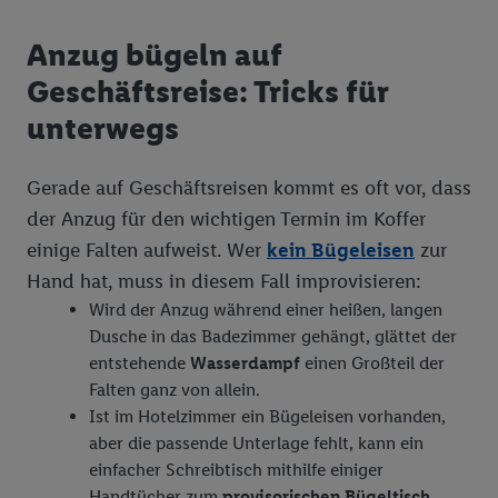
Teilnehmer des Lidl Plus-Programms sind, werden für diese
Zwecke auch Daten aus Ihrem Filial-Kaufverhalten verarbeitet.
Anzug bügeln auf
Zudem werden einem der o.g. Partner Daten über Ihr
Geschäftsreise: Tricks für
Kaufverhalten in den Lidl-Diensten zur Verfügung gestellt,
damit dieser als
eigenständig Verantwortlicher
den Erfolg von
unterwegs
Werbekampagnen seiner Auftraggeber messen kann.
Die Erstellung personalisierter Werbung basiert auf der
Gerade auf Geschäftsreisen kommt es oft vor, dass
Generierung von auch mit Daten von anderen Diensten
der Anzug für den wichtigen Termin im Koffer
angereicherten Profilen. Dies umfasst die Zusammenführung
einige Falten aufweist. Wer
kein Bügeleisen
zur
von Daten (z.B. über Ihre Nutzung der Lidl-Dienste, Ihr
Kaufverhalten in den Lidl-Diensten, Informationen aus Ihrem
Hand hat, muss in diesem Fall improvisieren:
Kundenkonto - z.B. Alter oder Geschlecht - sowie Ihre genauen
Wird der Anzug während einer heißen, langen
Standortdaten) auch über verschiedene Endgeräte und Lidl-
Dusche in das Badezimmer gehängt, glättet der
Dienste hinweg einschließlich dem Speichern von und/ oder
entstehende
Wasserdampf
einen Großteil der
dem Zugriff auf Informationen auf Ihren Endgeräten zur
Falten ganz von allein.
Erstellung von Zielgruppen (sogenannten Segmenten). Im
Ist im Hotelzimmer ein Bügeleisen vorhanden,
Zusammenhang mit dem Ausspielen dieser Werbung erfolgen
aber die passende Unterlage fehlt, kann ein
Verarbeitungen auch zur Leistungs-/ Erfolgsmessung der
einfacher Schreibtisch mithilfe einiger
Werbung, zur Zielgruppenforschung, zur Entwicklung von
Handtücher zum
provisorischen Bügeltisch