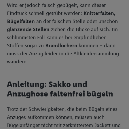
Wird er jedoch falsch gebügelt, kann dieser
Golf: ABC (Golf Lexikon)
Bioland Apfelbauer Jork und Mittelnkirchen
Brot, Backwaren, Kuchen
Saskia
Eindruck schnell getrübt werden:
Knitterfalten,
Bioland Milchbauern Trauchgau
Feinkost, Gewürze
Unser Brot
Bügelfalten
an der falschen Stelle oder unschön
glänzende Stellen
ziehen die Blicke auf sich. Im
Bioland Apfelbauer Horgenzell
Fette & Öle
Chef Select - Feine Küche
schlimmsten Fall kann es bei empfindlichen
Bioland Milchbauer Schwabenrod
Fleisch-, Wurst- & Grillwaren
Stoffen sogar zu
Brandlöchern
kommen – dann
muss der Anzug leider in die Altkleidersammlung
Bioland-Sortiment
Hygiene, Kosmetik, Körperpflege, Tücher
Metzgerfrisch
wandern.
Kaffee, Tee, Kakao
Dulano
Milch- und Molkereiprodukte
Anleitung: Sakko und
Knabberwaren
Milbona
Anzughose faltenfrei bügeln
Nährmittel, Teigwaren, Backzutaten
Obst-, Gemüse-, Sauer-, Fischkonserven
Trotz der Schwierigkeiten, die beim Bügeln eines
Anzuges aufkommen können, müssen auch
Süßwaren
Bügelanfänger nicht mit zerknittertem Jackett und