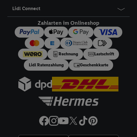
Prüfung der Erstanmelder-Voraussetzung in einer separaten
E-Mail an die angegebene E-Mail-Adresse zugestellt.
Lidl Connect
Registrierte Lidl Plus Kunden können den Vorteil des 5,95 €
Versandkostenfrei-Coupons über die App nutzen.
Zahlarten im Onlineshop
18
Ratenzahlung:
Vorbehaltlich Bonitätsprüfung. Laufzeiten
von 3, 6, 9, 12, 18 oder 24 Monaten. Ab 60 € und bis zu 5000
€ Bestellwert mit monatlicher Mindestrate von 10 €. Es gilt
ein effektiver Jahreszins von 10.99% p.a, entspricht einem
Rechnung
Lastschrift
festen Sollzinssatz von 10,48% p.a. Repräsentatives Beispiel
gem. §17 (4) PAngV: Nettodarlehensbetrag 200 €,
Lidl Ratenzahlung
Geschenkkarte
Gesamtbetrag 212.10 €, 12 monatliche Raten à 17.68 €, eff.
Jahreszins 10.99% p.a. Der Teilzahlungsverkäufer ist Lidl
Digital Deutschland GmbH & Co. KG, Bonfelder Straße 2,
74206 Bad Wimpfen.
32a
Lidl Plus Versandkostenfrei-Coupon:
Der 5.95 €
Versandkostenfrei-Coupon gilt nur für Lidl Plus Nutzer bei
Bestellung unter
lidl.de
bis 31.08.2026. Coupon aktivieren und
unter
lidl.de
den in der Lidl Plus App vorgegebenen
Mindestbestellwert auf die im Warenkorb befindlichen Artikel
erfüllen. Sofern nicht im Coupon ein geringerer
Mindestbestellwert angegeben ist, beträgt der