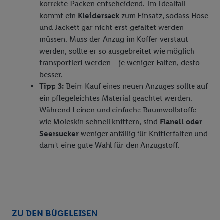
korrekte Packen entscheidend. Im Idealfall
Durch einen Klick auf „Ablehnen“ können Sie nur den Einsatz
kommt ein
Kleidersack
zum Einsatz, sodass Hose
notwendiger Techniken zulassen. Durch einen Klick auf
und Jackett gar nicht erst gefaltet werden
„Zustimmen“ stimmen Sie allen Verarbeitungen zu sämtlichen
müssen. Muss der Anzug im Koffer verstaut
vorgenannten Zwecken unter Einbindung sämtlicher
werden, sollte er so ausgebreitet wie möglich
genannten Partner zu. Weitere Informationen, auch zur
transportiert werden – je weniger Falten, desto
Speicherdauer der Daten und zu Ihrem Recht, Ihre
besser.
Einwilligung jederzeit mit Wirkung für die Zukunft zu
Tipp 3:
Beim Kauf eines neuen Anzuges sollte auf
widerrufen, finden Sie in unseren
Datenschutzbestimmungen
.
ein pflegeleichtes Material geachtet werden.
Die Impressen finden Sie hier.
Unter „Anpassen“ können Sie
Während Leinen und einfache Baumwollstoffe
einzelne Verwendungszwecke oder Partner zulassen; das gilt
wie Moleskin schnell knittern, sind
Flanell oder
auch für die nachfolgend schlagwortartig benannten Zwecke
Seersucker
weniger anfällig für Knitterfalten und
und Funktionen im Rahmen des Einsatzes des IAB TCF für
damit eine gute Wahl für den Anzugstoff.
Werbung und Erfolgsmessung:
Gewährleistung der Sicherheit, Verhinderung und Aufdeckung
von Betrug und Fehlerbehebung, Bereitstellung und Anzeige
von Werbung und Inhalten, Abgleichung und Kombination
von Daten aus unterschiedlichen Quellen, Verknüpfung
verschiedener Endgeräte, Identifikation von Geräten anhand
ZU DEN BÜGELEISEN
automatisch übermittelter Informationen, Messung des