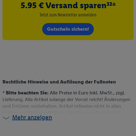
5.95 € Versand sparen³²ᵃ
Jetzt zum Newsletter anmelden
Gutschein sichern!
Rechtliche Hinweise und Auflösung der Fußnoten
*
Bitte beachten Sie:
Alle Preise in Euro inkl. MwSt., zzgl.
Lieferung. Alle Artikel solange der Vorrat reicht! Änderungen
und Irrtümer vorbehalten. Artikel teilweise nicht in allen
Größen und Farben erhältlich. Abbildungen ähnlich. Bitte
Mehr anzeigen
beachten Sie, dass wir nur Bestellungen von Kunden mit einer
Lieferanschrift in Deutschland akzeptieren. Dieser Artikel
kann aufgrund begrenzter Vorratsmenge bereits im Laufe des