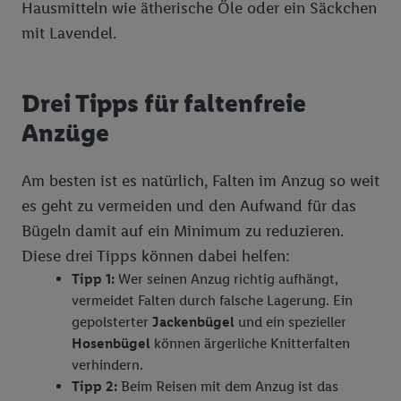
Ihrer IP-Adresse, ob die Technologie für Sie verfügbar ist.
Hausmitteln wie ätherische Öle oder ein Säckchen
Wenn das der Fall ist, gibt Utiq Ihre IP-Adresse an Ihren
mit Lavendel.
Netzbetreiber weiter, der anhand der IP-Adresse und einer
Kundenkonto-Referenz, wie z.B. Ihrer Mobilfunknummer, eine
Kennung für Utiq erstellt. Wir werden diese Kennung
Drei Tipps für faltenfreie
verwenden, um Sie wiederzuerkennen und Erkenntnisse über
Anzüge
Ihr Nutzungsverhalten in den Lidl-Diensten zu erfassen.
Insbesondere können Sie mittels dieser Technologie auch auf
Diensten wiedererkannt werden, die von Dritten betrieben
Am besten ist es natürlich, Falten im Anzug so weit
werden, damit wir Ihnen dort personalisierte Werbung
es geht zu vermeiden und den Aufwand für das
ausspielen können. Sie können Ihre Einwilligung speziell zur
Bügeln damit auf ein Minimum zu reduzieren.
Nutzung der Utiq-Technologie - zusätzlich zur weiter unten
Diese drei Tipps können dabei helfen:
erläuterten Möglichkeit, Ihre Einwilligung generell zu
Tipp 1:
Wer seinen Anzug richtig aufhängt,
widerrufen - jederzeit auch über
das Datenschutzportal von
vermeidet Falten durch falsche Lagerung. Ein
Utiq („consenthub“)
oder über „Anpassen“/„Nutzung der
gepolsterter
Jackenbügel
und ein spezieller
Telekommunikations-basierten Utiq-Technologie für digitales
Hosenbügel
können ärgerliche Knitterfalten
Marketing“ am unteren Ende dieser Einwilligung (nur für die
verhindern.
Lidl-Dienste) widerrufen. Weitere Informationen finden Sie in
Tipp 2:
Beim Reisen mit dem Anzug ist das
den
Datenschutzbestimmungen von Utiq
.