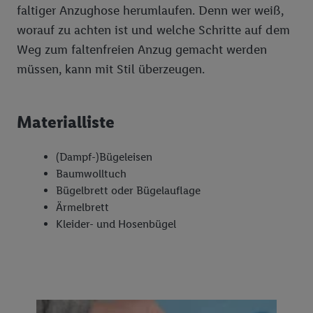
Unsere Eigenmarken: Tiernahrung
Bon Gelati
faltiger Anzughose herumlaufen. Denn wer weiß,
worauf zu achten ist und welche Schritte auf dem
Vegane Produkte
Weg zum faltenfreien Anzug gemacht werden
Wasch-, Putz-, Reinigungsmittel
müssen, kann mit Stil überzeugen.
Materialliste
(Dampf-)Bügeleisen
Baumwolltuch
Bügelbrett oder Bügelauflage
Ärmelbrett
Kleider- und Hosenbügel